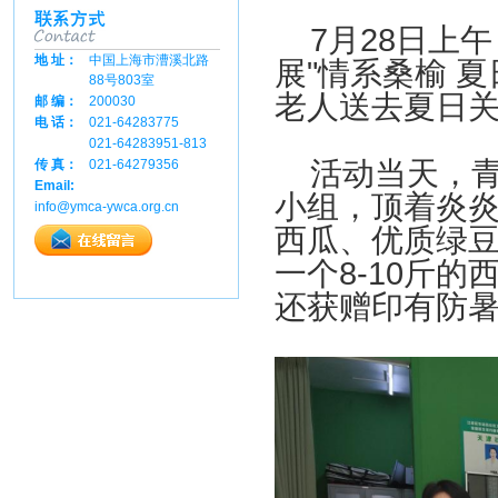
7月28日上午
地 址：
中国上海市漕溪北路
展"情系桑榆 
88号803室
老人送去夏日
邮 编：
200030
电 话：
021-64283775
021-64283951-813
活动当天，青
传 真：
021-64279356
Email:
小组，顶着炎
info@ymca-ywca.org.cn
西瓜、优质绿
一个8-10斤
还获赠印有防暑