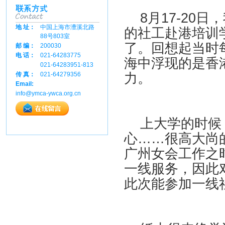
8月17-20
地 址：
中国上海市漕溪北路
的社工赴港培训
88号803室
了。回想起当时
邮 编：
200030
电 话：
021-64283775
海中浮现的是香
021-64283951-813
力。
传 真：
021-64279356
Email:
info@ymca-ywca.org.cn
上大学的时候，
心……很高大尚
广州女会工作之
一线服务，因此
此次能参加一线