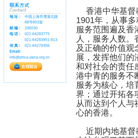
香港中华基督教
地 址：
中国上海市漕溪北路
1901年，从事
88号803室
服务范围遍及香
邮 编：
200030
电 话：
021-64283775
人，服务人数。
021-64283951-813
及正确的价值观
传 真：
021-64279356
Email:
展，发挥他们的
info@ymca-ywca.org.cn
和对社会的责任
港中青的服务不
服务为核心，培
界；通过开拓各
从而达到个人与
心的香港。
近期内地基督教