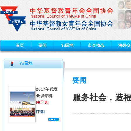
首页
要闻
Ys园地
市会动态
海外交
Ys园地
要闻
2017年代表
服务社会，造福
会议专辑
[电子版]
[下载]