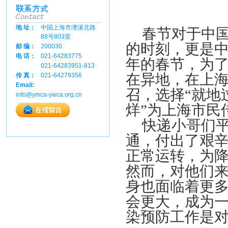
地 址：
中国上海市漕溪北路
春节对于中
88号803室
的时刻，更是
邮 编：
200030
电 话：
021-64283775
年的春节，为
021-64283951-813
在异地，在上
传 真：
021-64279356
Email:
召，选择“就地
info@ymca-ywca.org.cn
烊”为上海市民
快递小哥们
通，付出了艰
正常运转，为
然而，对他们
身也面临着更
会更大，成为
染预防工作是