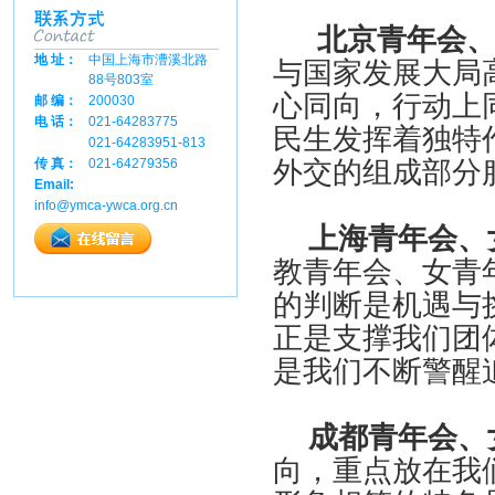
北京青年会、
地 址：
中国上海市漕溪北路
与国家发展大局
88号803室
心同向，行动上
邮 编：
200030
电 话：
021-64283775
民生发挥着独特
021-64283951-813
外交的组成部分
传 真：
021-64279356
Email:
info@ymca-ywca.org.cn
上海青年会、
教青年会、女青
的判断是机遇与
正是支撑我们团
是我们不断警醒
成都青年会、
向，重点放在我