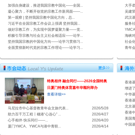
加强自身建设，推进我国宗教中国化——全国...
大手
凝心聚力，不断开创党的宗教工作新局面——...
吴建荣
第一观察 | 坚持我国宗教中国化方向，总...
武汉基
习近平在全国宗教工作会议上强调 坚持我国...
服务社
做好宗教工作，为实现中国梦凝聚力量——党...
YMC
积极引导宗教与社会主义社会相适应——论学...
海峡
坚持我国宗教的中国化方向——论学习贯彻习...
社会化
全面贯彻新时代党的宗教工作理论——论学习...
青年
特奥相伴 融合同行——2026全国特奥
香港基
日厦门特奥体育嘉年华顺利举办
增进了
查看详细>>
中华基
香港基
北京基
马尼拉市中心基督教青年会文旅代表...
2026/5/28
香港中
助力百千万工程〡穗港“心连心” ...
2026/4/27
美国青年
心手相伴·快乐同行——...
2026/4/20
中国基
厦门YMCA、YWCA与港中青联...
2026/4/14